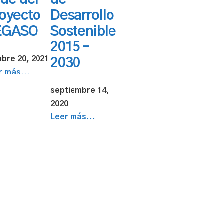
de del
de
oyecto
Desarrollo
EGASO
Sostenible
2015 –
ubre 20, 2021
2030
r más...
septiembre 14,
2020
Leer más...