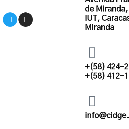
Avenida Fra
de Miranda
IUT, Caraca
Miranda
+(58) 424-
+(58) 412-
info@cidge.