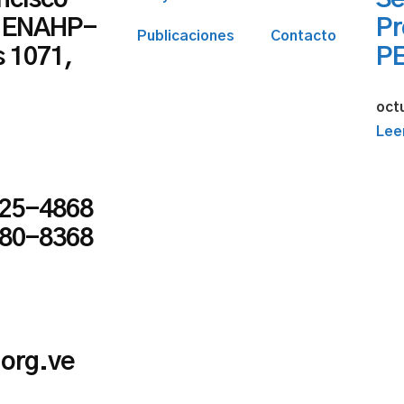
ncisco
Se
, ENAHP-
Pr
Publicaciones
Contacto
s 1071,
P
oct
Lee
225-4868
180-8368
org.ve